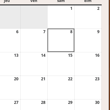
i
jeu
jeudi
ven
vendredi
sam
samedi
dim
dimanch
1
1
2
2
août
août
2026
2026
6
6
7
7
8
8
9
9
t
août
août
août
août
6
2026
2026
2026
2026
13
13
14
14
15
15
16
16
t
août
août
août
août
6
2026
2026
2026
2026
20
20
21
21
22
22
23
23
t
août
août
août
août
6
2026
2026
2026
2026
27
27
28
28
29
29
30
30
t
août
août
août
août