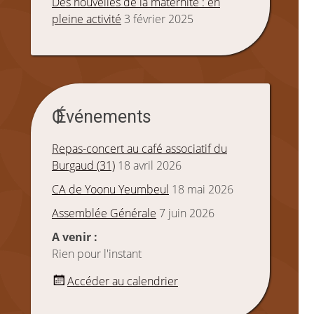
e
Des nouvelles de la maternité : en
pleine activité
3 février 2025
Événements
Repas-concert au café associatif du
Burgaud (31)
18 avril 2026
CA de Yoonu Yeumbeul
18 mai 2026
Assemblée Générale
7 juin 2026
A venir :
Rien pour l'instant
Accéder au calendrier