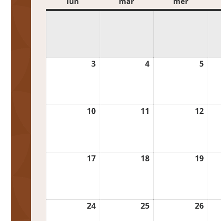
lun
lundi
mar
mardi
mer
mercred
3
3
4
4
5
5
août
août
aoû
2026
2026
202
10
10
11
11
12
12
août
août
aoû
2026
2026
202
17
17
18
18
19
19
août
août
aoû
2026
2026
202
24
24
25
25
26
26
août
août
aoû